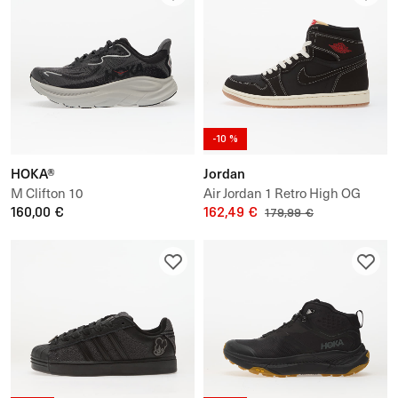
-10 %
HOKA®
Jordan
M Clifton 10
Air Jordan 1 Retro High OG
160,00 €
"Flight Club"
162,49 €
179,99 €