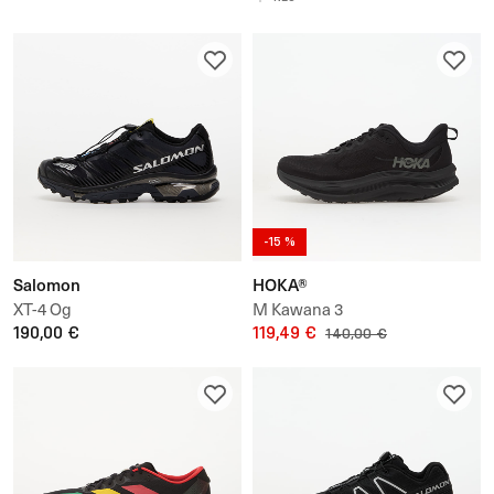
-15 %
Salomon
HOKA®
XT-4 Og
M Kawana 3
190,00 €
119,49 €
140,00 €