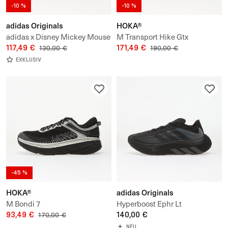
-10 %
-10 %
adidas Originals
HOKA®
adidas x Disney Mickey Mouse
M Transport Hike Gtx
Superstar St
117,49 €
171,49 €
130,00 €
190,00 €
EXKLUSIV
-45 %
HOKA®
adidas Originals
M Bondi 7
Hyperboost Ephr Lt
93,49 €
140,00 €
170,00 €
NEU