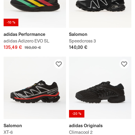
-10 %
adidas Performance
Salomon
adidas Adizero EVO SL
Speedcross 3
135,49 €
140,00 €
150,00 €
-20 %
Salomon
adidas Originals
XT-6
Climacool 2