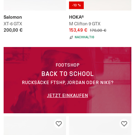
-10 %
Salomon
HOKA®
XT-6 GTX
M Clifton 9 GTX
200,00 €
153,49 €
170,00 €
NACHHALTIG
FOOTSHOP
BACK TO SCHOOL
RUCKSÄCKE FTSHP, JORDAN ODER NIKE?
JETZT EINKAUFEN