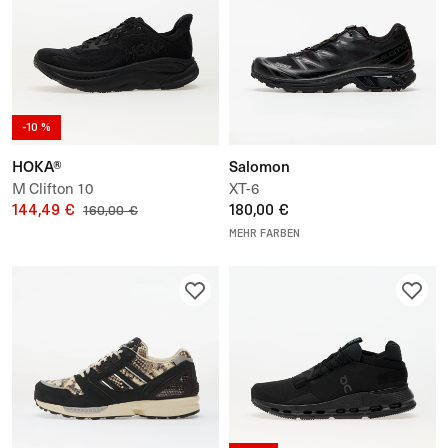
-10 %
HOKA®
Salomon
M Clifton 10
XT-6
144,49 €
180,00 €
160,00 €
MEHR FARBEN