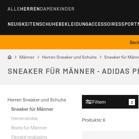
ALLE
HERREN
DAMEN
KINDER
NEUIGKEITEN
SCHUHE
BEKLEIDUNG
ACCESSOIRES
SPORT
Back
Männer
Herren Sneaker und Schuhe
Sneaker für Männ
SNEAKER FÜR MÄNNER - ADIDAS 
Herren Sneaker und Schuhe
Filtern
2
Sneaker für Männer
Herrenslides
Produkte
:
6
Boots für Männer
Pánské mokasíny