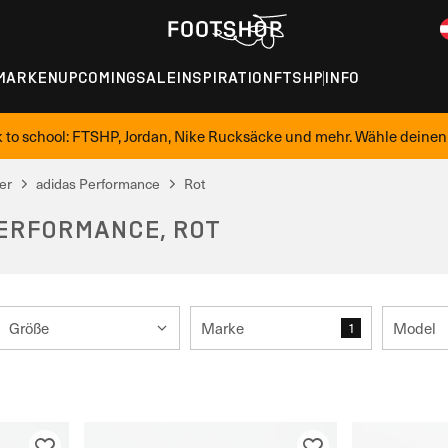
MARKEN
UPCOMING
SALE
INSPIRATION
FTSHP
INFO
 to school: FTSHP, Jordan, Nike Rucksäcke und mehr. Wähle deinen
er
adidas Performance
Rot
PERFORMANCE, ROT
Größe
Marke
Model
1