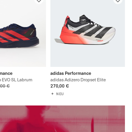
rmance
adidas Performance
o EVO SL Labrum
adidas Adizero Dropset Elite
,00 €
270,00 €
NEU