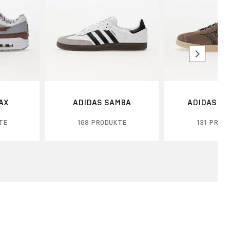
MAX
ADIDAS SAMBA
ADIDAS G
TE
168 PRODUKTE
131 PROD