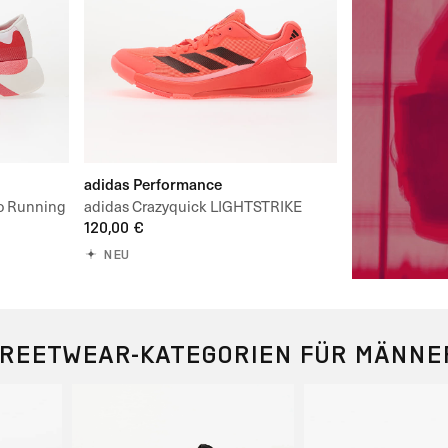
adidas Performance
o Running
adidas Crazyquick LIGHTSTRIKE
Padel
120,00 €
NEU
TREETWEAR-KATEGORIEN FÜR MÄNNE