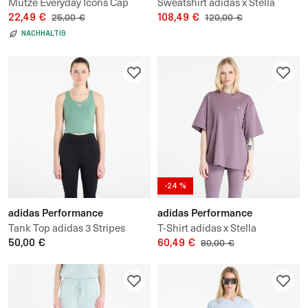
Mütze Everyday Icons Cap
Sweatshirt adidas x Stella
With Tonal Metal Trefoil
22,49 €
Mccartney Scuba Hoodie
108,49 €
25,00 €
120,00 €
NACHHALTIG
-24 %
adidas Performance
adidas Performance
Tank Top adidas 3 Stripes
T-Shirt adidas x Stella
Studio All Me Light Support
50,00 €
Mccartney Loose T-Shirt
60,49 €
80,00 €
Tank Top