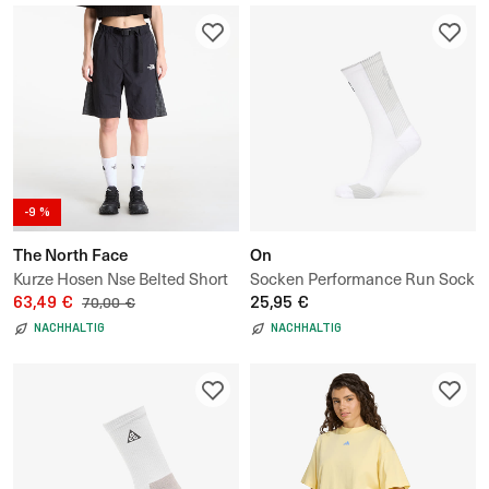
-9 %
The North Face
On
Kurze Hosen Nse Belted Short
Socken Performance Run Sock
UNISEX
63,49 €
High
25,95 €
70,00 €
NACHHALTIG
NACHHALTIG