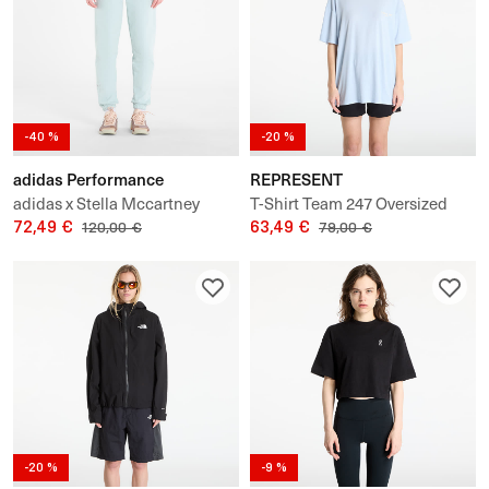
-40 %
-20 %
adidas Performance
REPRESENT
adidas x Stella Mccartney
T-Shirt Team 247 Oversized
Regular Sweat Joggers
72,49 €
Tee UNISEX
63,49 €
120,00 €
79,00 €
-20 %
-9 %