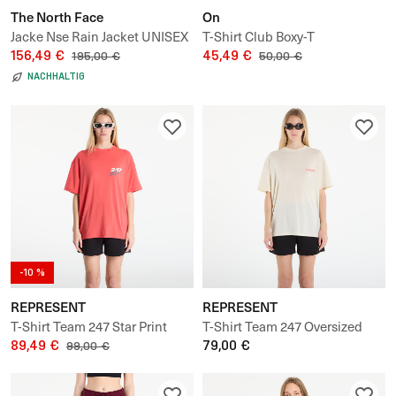
The North Face
On
Jacke Nse Rain Jacket UNISEX
T-Shirt Club Boxy-T
156,49 €
45,49 €
195,00 €
50,00 €
NACHHALTIG
-10 %
REPRESENT
REPRESENT
T-Shirt Team 247 Star Print
T-Shirt Team 247 Oversized
Oversized Tshirt UNISEX
89,49 €
Tee UNISEX
79,00 €
99,00 €