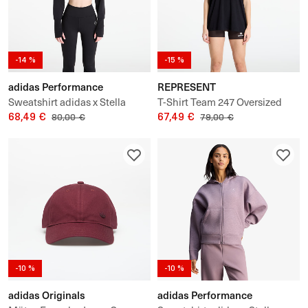
-14 %
-15 %
adidas Performance
REPRESENT
Sweatshirt adidas x Stella
T-Shirt Team 247 Oversized
Mccartney Studio Sweatshirt
68,49 €
Tee UNISEX
67,49 €
80,00 €
79,00 €
Shrug
-10 %
-10 %
adidas Originals
adidas Performance