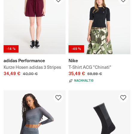
-14 %
-49 %
adidas Performance
Nike
Kurze Hosen adidas 3 Stripes
T-Shirt ACG "Chinati"
Studio Fleece Loose Shorts
34,49 €
Women's Dri-FIT ADV UV
35,49 €
40,00 €
69,99 €
Protection Base Layer
NACHHALTIG