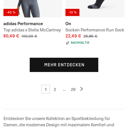
-40 %
-13 %
adidas Performance
On
Top adidas x Stella McCartney
Socken Performance Run Sock
Asmc Longsleeve Lace Crop
60,49 €
High
22,49 €
100,00 €
25,95 €
Top
NACHHALTIG
MEHR ENTDECKEN
1
...
2
29
Entdecken Sie unsere Kollektion an Sportbekleidung für
Damen, die modernes Design mit maximalem Komfort und