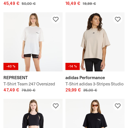
Studio All Me Light Support
45,49 €
Elevated Crew Socks 1-Pack
16,49 €
50,00 €
19,99 €
Tank Top
-40 %
-14 %
REPRESENT
adidas Performance
T-Shirt Team 247 Oversized
T-Shirt adidas 3-Stripes Studio
Tee UNISEX
47,49 €
T-Shirt
29,99 €
79,00 €
35,00 €