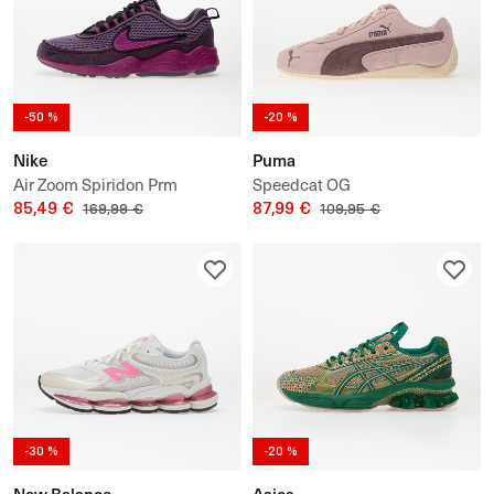
-50 %
-20 %
Nike
Puma
Air Zoom Spiridon Prm
Speedcat OG
85,49 €
87,99 €
169,99 €
109,95 €
-30 %
-20 %
New Balance
Asics