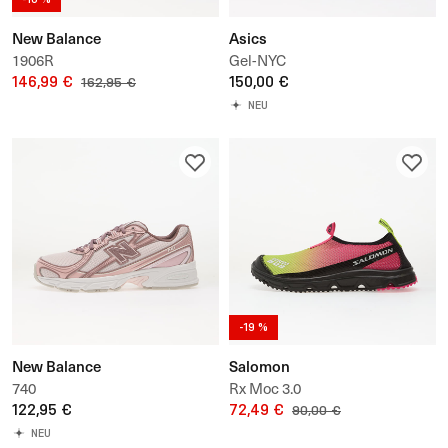
New Balance
Asics
1906R
Gel-NYC
146,99 €
150,00 €
162,95 €
NEU
-19 %
New Balance
Salomon
740
Rx Moc 3.0
122,95 €
72,49 €
90,00 €
NEU