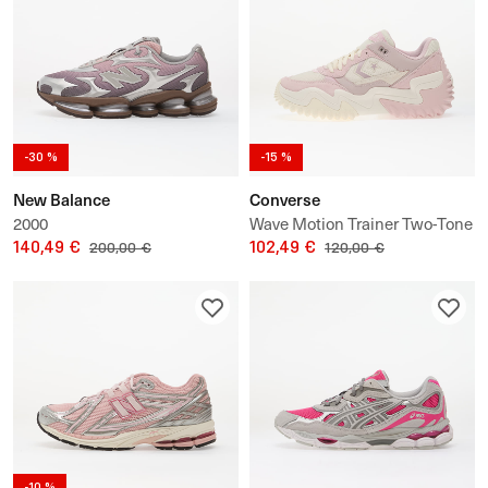
-30 %
-15 %
New Balance
Converse
2000
​Wave Motion Trainer Two-Tone
140,49 €
102,49 €
200,00 €
120,00 €
-10 %