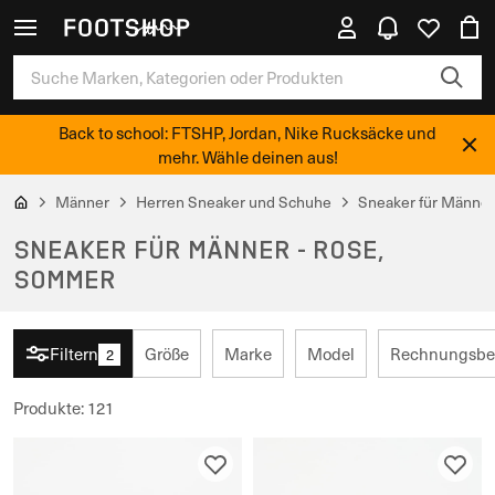
Back to school: FTSHP, Jordan, Nike Rucksäcke und
mehr. Wähle deinen aus!
Männer
Herren Sneaker und Schuhe
Sneaker für Männer
SNEAKER FÜR MÄNNER - ROSE,
SOMMER
Filtern
Größe
Marke
Model
Rechnungsbet
2
Produkte
:
121