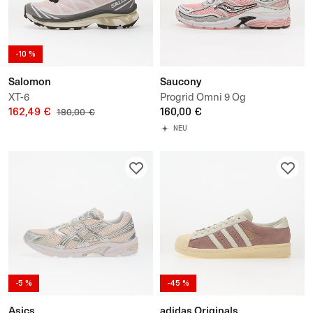
-10 %
Salomon
Saucony
XT-6
Progrid Omni 9 Og
162,49 €
160,00 €
180,00 €
NEU
-5 %
-45 %
Asics
adidas Originals