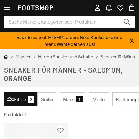
Back to school: FTSHP, Jordan, Nike Rucksäcke und
mehr. Wähle deinen aus!
Männer
Herren Sneaker und Schuhe
Sneaker für Männer
SNEAKER FÜR MÄNNER - SALOMON,
ORANGE
Filtern
Größe
Marke
Model
Rechnungs
1
2
Produkte
:
1