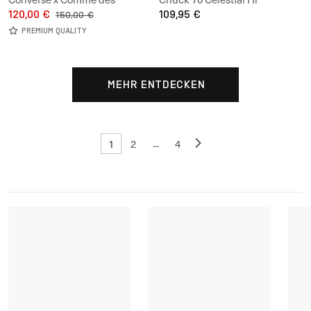
Garçons PLAY Chuck 70 Hi
120,00 €
109,95 €
150,00 €
PREMIUM QUALITY
MEHR ENTDECKEN
1
...
2
4