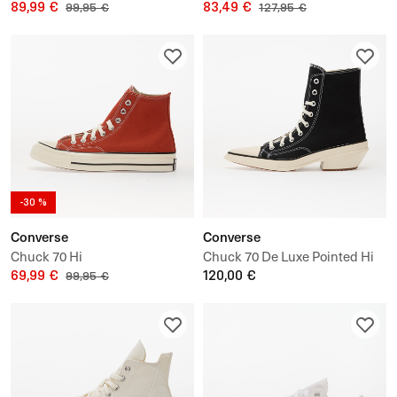
89,99 €
70
83,49 €
99,95 €
127,95 €
-30 %
Converse
Converse
Chuck 70 Hi
Chuck 70 De Luxe Pointed Hi
69,99 €
120,00 €
99,95 €