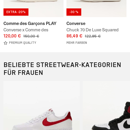
EXTRA -20%
-30 %
Comme des Garçons PLAY
Converse
Converse x Comme des
Chuck 70 De Luxe Squared
Garçons PLAY Chuck 70 OX
120,00 €
86,49 €
150,00 €
122,95 €
PREMIUM QUALITY
MEHR FARBEN
BELIEBTE STREETWEAR-KATEGORIEN
FÜR FRAUEN