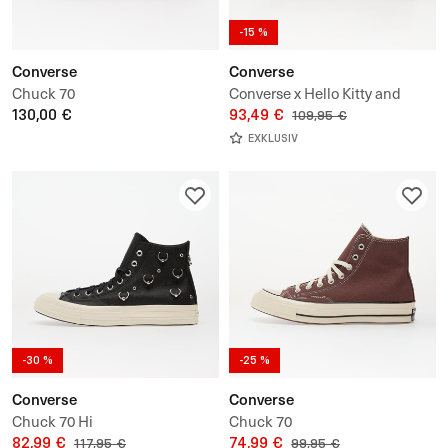
-15 %
Converse
Converse
Chuck 70
Converse x Hello Kitty and
130,00 €
Friends Chuck 70 Hi
93,49 €
109,95 €
EXKLUSIV
-30 %
-25 %
Converse
Converse
Chuck 70 Hi
Chuck 70
82,99 €
74,99 €
117,95 €
99,95 €