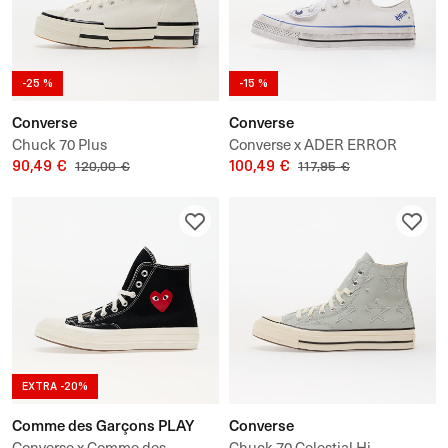
-25 %
-15 %
Converse
Converse
Chuck 70 Plus
Converse x ADER ERROR
90,49 €
Chuck 70 Low
100,49 €
120,00 €
117,95 €
EXTRA -20%
Comme des Garçons PLAY
Converse
Converse x Comme des
Chuck 70 Celestial Hi