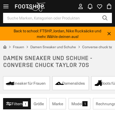
Back to school: FTSHP, Jordan, Nike Rucksäcke und
mehr. Wähle deinen aus!
Frauen
Damen Sneaker und Schuhe
Converse chuck tayl
DAMEN SNEAKER UND SCHUHE -
CONVERSE CHUCK TAYLOR 70S
Sneaker für Frauen
Damenslides
Boots f
Filtern
Größe
Marke
Model
Rechnungs
1
1